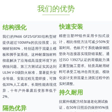
我们的优势
快速安装
结构强化
精密注塑PP组件采用卡扣式设
我们的PA66 GF25/GF30结构型材
计，相比传统方法可减少50%安
提供超过100MPa的抗拉强度，比
装时间。色标尺寸系统确保钢筋
钢材轻80%，特别适用于混凝土模
垫块与连接器实现防错装配。通
板和脚手架系统。这种耐腐蚀材料
过ISO 13927认证的荷载能力满
彻底解决了沿海或高湿度环境下的
足重型施工需求。轻质高耐用材
锈蚀问题。第三方测试证实其达到
料可承受工地冲击而无损。模块
UL94 V-0级防火标准，显著提升安
化设计支持混凝土浇筑过程中的
全等级。安装过程无需焊接，可降
实时调整。
低30%人工成本。长期性能表现优
异，十年户外暴露后变形率低于
持久耐用
2%。
抗紫外线配方经加速老化测试验
隔热优异
证，在50年日照后仍保持95%强