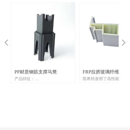
넳
넲
PP材质钢筋支撑马凳
FRP拉挤玻璃纤维型材
强
强
强
产品特征：
凯希特发明了高性能玻璃
一体注塑成型，无缝生产
材，用于替代铝制窗框和
规
规
规
安装简便，为建筑钢筋提供稳固
电池板安装支架。这种 90
支撑
玻璃纤维制成的型材具有
成本低于其他塑料材质
机械强度（抗拉强度超过
精准尺寸适配钢筋规格
1000MPA），由于出色的
求
求
求
支持OEM定制，可提供个性化
性能，使用寿命更长，重
原材料与设计
轻，成本更低，为热断桥
统实现了更好的节能效果