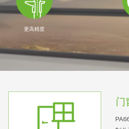
更高精度
门
PA