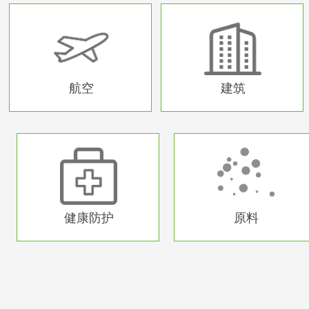
等
用
航空
建筑
航空
建筑
健康防护
原料
异形产品
异形产品