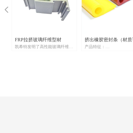
넳
FRP拉挤玻璃纤维型材
挤出橡胶密封条（材质
强
强
强
凯希特发明了高性能玻璃纤维型
产品特征：
PVC/EPDM/TPV/PU）
隔
材，用于替代铝制窗框和太阳能
• 软质挤出工艺（可选材
规
规
规
种
种
更
种
电池板安装支架。这种 90% 由
PVC、TPV、EPDM、PP
多
玻璃纤维制成的型材具有极高的
胶、TPE、EVA、PU等）
模
模
用
用
用
用
机械强度（抗拉强度超过
• 高精度挤出成型（公差
1000MPA），由于出色的耐老化
±0.2mm）
求
求
求
个
个
，
个
性能，使用寿命更长，重量更
• 极佳线性平直度
可
可
可
轻，成本更低，为热断桥窗户系
• 优异耐温性能
挤
挤
标
统实现了更好的节能效果。
• 100%纯原料+抗紫外线
作为
作为
作为
能
能
能
• 支持形状与颜色定制
超
超
制
：
级