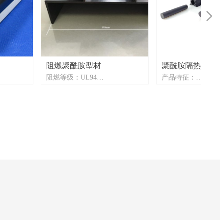
넲
阻燃聚酰胺型材
聚酰胺隔热块
阻燃等级：UL94
产品特征：
软质材料
V0/5VA/5VB/HB
一体注塑成型：无
更高精度：厚度公差±0.05mm
确保结构完整性
橡
厚度范围：0.7~16mm
便捷安装 ：相较
/PP等
宽度选择：1~250mm
安装效率提升40%
差：
Uf值：0.1~3.0 W/(m²·K)
成本优化 ：较传
度）
快速开发：模具制作周期15~30
低15-20%生产成本
m
天
精密匹配 ：型材
温度可达
OEM定制服务：PA66 GF
在±0.1mm以内
0~45%; FR UL94; PA6, PP, PVC,
定制支持 ：提供O
原生料
多层共挤复合材料
定制原材料配比（PA6
使用寿命：实际工程验证寿命＞
GF45可选）和断
截面定
70年