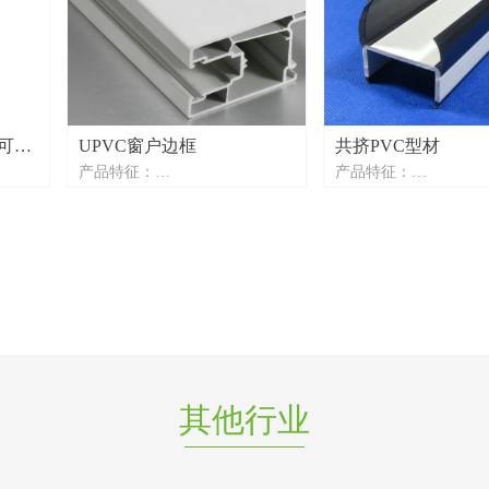
可选
UPVC窗户边框
共挤PVC型材
产品特征：
产品特征：
质：
材质组成：PVC+橡胶、ABS、
复合共挤工艺：硬质/
、硅
PC、TPV、EPDM、PP等多种材
复合共挤
料可选
可选材料组合：PVC+
高精度挤出成型（公差控制在
胶/ABS/PC/TPV/EPDM
±0.1mm以内）
精密挤出成型：尺寸公
卓越的线性平直度
±0.1mm（行业领先精
耐高温性能优异（最高可承受
直线度优异：≤0.5mm/
添加剂
115℃高温）
耐高温性能：长期使用
采用100%纯原料并添加紫外线
115℃
稳定剂
抗紫外线：采用100%
其他行业
支持个性化定制各种形状与颜色
+UV稳定剂
定制化服务：支持异型
制，提供多色系选择