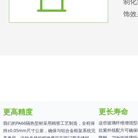
制化
饰效
更长寿命
更高精度
这些玻璃纤维增强型
我们的PA66隔热型材采用精密工艺制造，全程保
抗紫外线配方可确保
持±0.05mm尺寸公差，确保与铝合金框架系统完
降解。25%的玻璃
美兼容。这种卓越的精确度可实现门窗无缝组