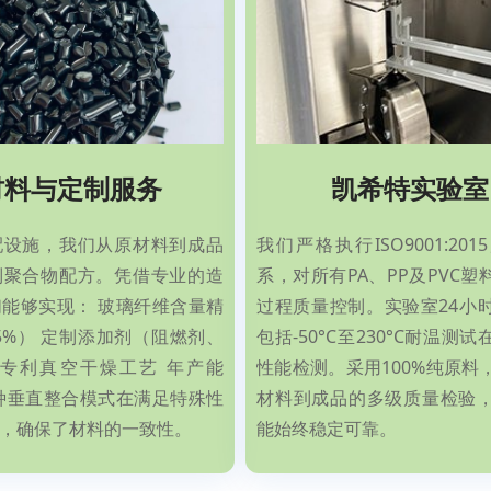
材料与定制服务
凯希特实验室
配设施，我们从原材料到成品
我们严格执行ISO9001:20
制聚合物配方。凭借专业的造
系，对所有PA、PP及PVC
能够实现： 玻璃纤维含量精
过程质量控制。实验室24小
45%） 定制添加剂（阻燃剂、
包括-50°C至230°C耐温测
 专利真空干燥工艺 年产能
性能检测。采用100%纯原料
 这种垂直整合模式在满足特殊性
材料到成品的多级质量检验
，确保了材料的一致性。
能始终稳定可靠。