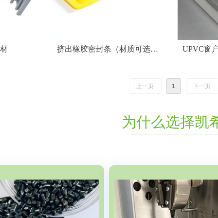
型材
挤出橡胶密封条（材质可选
UPVC窗
PVC/EPDM/TPV/PU）
上一页
1
下一页
为什么选择凯