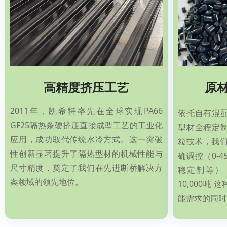
高精度挤压工艺
原
2011年，凯希特率先在全球实现PA66
依托自有混
GF25隔热条硬挤压直接成型工艺的工业化
型材全程定
应用，成功取代传统水冷方式。这一突破
粒技术，我们
性创新显著提升了隔热型材的机械性能与
确调控（0-
尺寸精度，奠定了我们在先进断桥解决方
稳定剂等）
案领域的领先地位。
10,000吨
能需求的同时