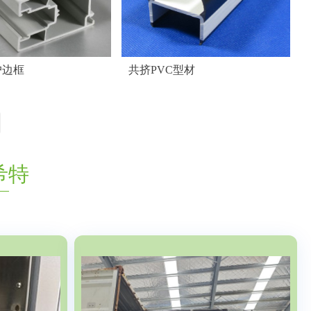
户边框
共挤PVC型材
希特