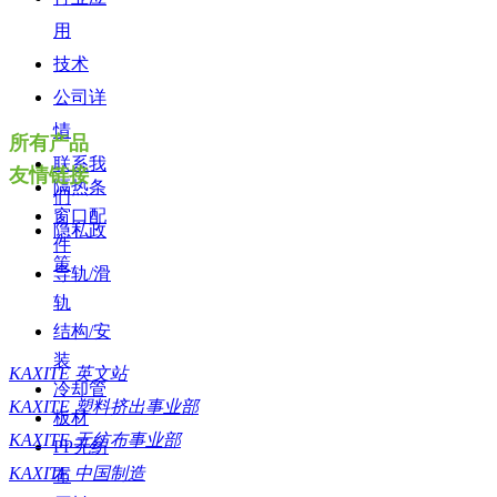
用
技术
公司详
情
所有产品
联系我
友情链接
隔热条
们
窗口配
隐私政
件
策
导轨/滑
轨
结构/安
装
KAXITE 英文站
冷却管
KAXITE 塑料挤出事业部
板材
KAXITE 无纺布事业部
PP无纺
KAXITE 中国制造
布