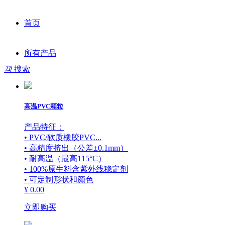
首页
所有产品
끠
搜索
行业应用
隔热条
联系我们
高温PVC颗粒
技术
窗口配件
门窗
产品特征：
• PVC/软质橡胶PVC...
公司详情
导轨/滑轨
建筑
实验室与测试
• 高精度挤出（公差±0.1mm）
• 耐高温（最高115°C）
• 100%原生料含紫外线稳定剂
联系我们
结构/安装
机械设备
项目与资讯
关于我们
• 可定制形状和颜色
¥ 0.00
冷却管
太阳能
博文
发展历史
立即购买