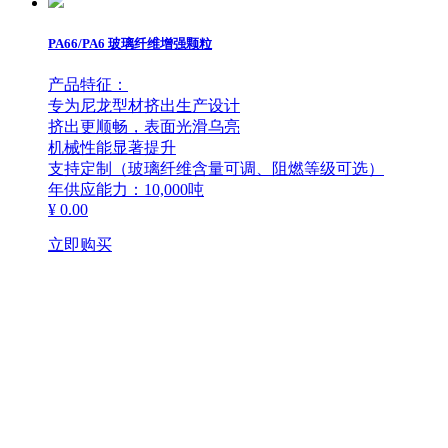
板材
汽车
证书展示
PA66/PA6 玻璃纤维增强颗粒
PP无纺布
空调
产品特征：
专为尼龙型材挤出生产设计
挤出更顺畅，表面光滑乌亮
原料
航空
机械性能显著提升
支持定制（玻璃纤维含量可调、阻燃等级可选）
年供应能力：10,000吨
健康防护
¥ 0.00
立即购买
原料