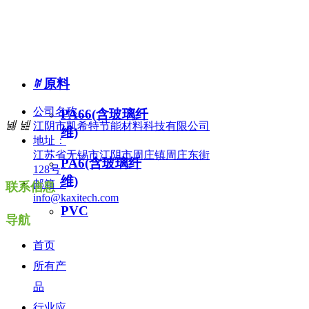
更好的截面形状
实验室服务
ꄶ
原料
公司名称：
PA66(含玻璃纤
넳
넲
江阴市凯希特节能材料科技有限公司
维)
地址：
江苏省无锡市江阴市周庄镇周庄东街
PA6(含玻璃纤
128号
维)
邮箱：
联系信息
info@kaxitech.com
PVC
导航
完美的直线度
首页
所有产
品
行业应